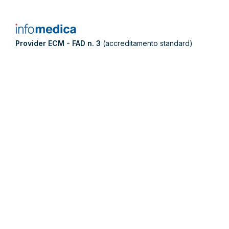
Provider ECM - FAD n. 3
(accreditamento standard)
Infomedica Srl Corso Stati Uniti, 57 - 10129 Torino (Italy) -
www.infomedica.com Certificata ISO 9001:2015 - IQNet -
SQS r.n. CH-22441 per la “Progettazione ed erogazione di
formazione e informazione medico-scientifica”
COOKIE POLICY
PRIVACY POLICY
TERMINI E CONDIZIONI D'USO
Questionario raccolta fabbisogni formativi
La compilazione del presente questionario ci consentirà di
creare un Piano Formativo efficace e rispondente alle sue
aspettative. Grazie per la collaborazione.
Vai al questionario